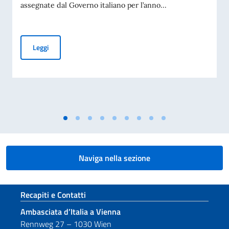
assegnate dal Governo italiano per l’anno...
Borse di studio del Governo italiano per l’Anno accademico
Leggi
Naviga nella sezione
Sezione footer
Recapiti e Contatti
Ambasciata d’Italia a Vienna
Rennweg 27 – 1030 Wien