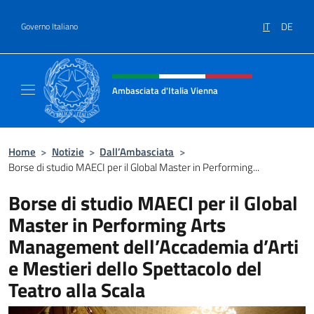
Salta al contenuto
IT
DE
Governo Italiano
Intestazione sito, social e menù
Ambasciata d'Italia Vienna
Il nuovo sito Ambasciata d'Italia a Vienna
Home
>
Notizie
>
Dall’Ambasciata
>
Borse di studio MAECI per il Global Master in Performing...
Borse di studio MAECI per il Global
Master in Performing Arts
Management dell’Accademia d’Arti
e Mestieri dello Spettacolo del
Teatro alla Scala