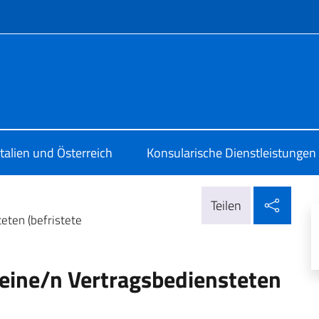
Menü
 Vienna
Italien und Österreich
Konsularische Dienstleistungen
In so
Teilen
eten (befristete
 eine/n Vertragsbediensteten