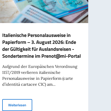
Italienische Personalausweise in
Stel
Papierform – 3. August 2026: Ende
Vertr
der Gültigkeit für Auslandsreisen -
Inter
Sondertermine im Prenot@mi-Portal
Wie
Aufgrund der Europäischen Verordnung
Die S
1157/2019 verlieren italienische
Inter
Personalausweise in Papierform (carte
hat di
d’identità cartacee CIC) am...
tigkeit von italienischen Personalausweisen in Papierform
Wei
Italienische Personalausweise in Papierform – 3. August
Weiterlesen