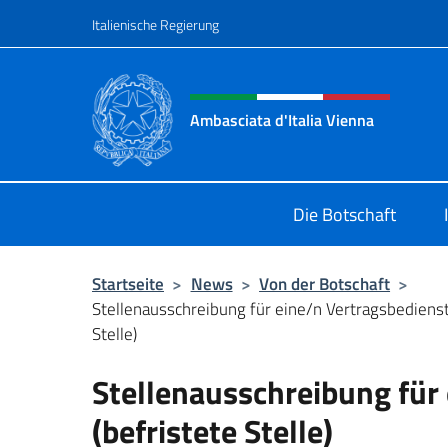
Zum Inhalt springen
Italienische Regierung
Header-Site, Social und 
Ambasciata d'Italia Vienna
Il nuovo sito Ambasciata d'Italia a
Die Botschaft
Startseite
>
News
>
Von der Botschaft
>
Stellenausschreibung für eine/n Vertragsbedienst
Stelle)
Stellenausschreibung für
(befristete Stelle)