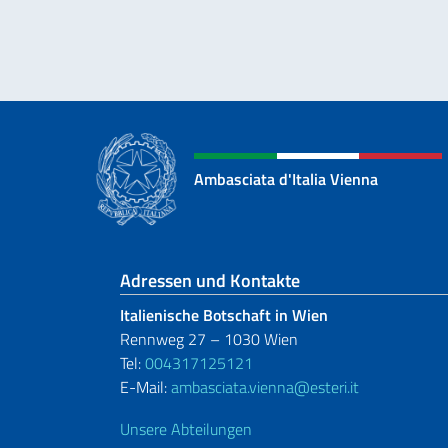
Ambasciata d'Italia Vienna
Fußbereich
Adressen und Kontakte
Italienische Botschaft in Wien
Rennweg 27 – 1030 Wien
Tel:
004317125121
E-Mail:
ambasciata.vienna@esteri.it
Unsere Abteilungen