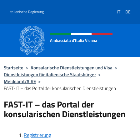
Zum Inhalt springen
IT
DE
Italienische Regierung
Header-Site, Social und Menü
Ambasciata d'Italia Vienna
Il nuovo sito Ambasciata d'Italia a Vienna
Startseite
>
Konsularische Dienstleistungen und Visa
>
Dienstleistungen für italienische Staatsbürger
>
Meldeamt/AIRE
>
FAST-IT – das Portal der konsularischen Dienstleistungen
FAST-IT – das Portal der
konsularischen Dienstleistungen
Registrierung