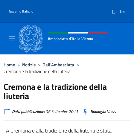
Salta al contenuto
IT
DE
Governo Italiano
Intestazione sito, social e menù
Ambasciata d'Italia Vienna
Il nuovo sito Ambasciata d'Italia a Vienna
Home
>
Notizie
>
Dall’Ambasciata
>
Cremona e la tradizione della liuteria
Cremona e la tradizione della
liuteria
Data pubblicazione:
08 Settembre 2011
Tipologia:
News
A Cremona e alla tradizione della liuteria è stata