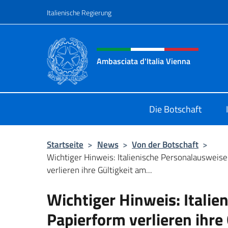
Zum Inhalt springen
Italienische Regierung
Header-Site, Social und 
Ambasciata d'Italia Vienna
Il nuovo sito Ambasciata d'Italia a
Die Botschaft
Startseite
>
News
>
Von der Botschaft
>
Wichtiger Hinweis: Italienische Personalausweise
verlieren ihre Gültigkeit am...
Wichtiger Hinweis: Italie
Papierform verlieren ihre