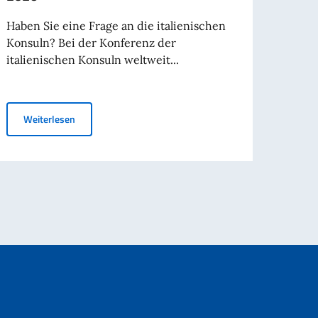
Anges
Reise
Haben Sie eine Frage an die italienischen
ausge
Konsuln? Bei der Konferenz der
italienischen Konsuln weltweit...
Wei
Konferenz der italienischen Konsuln weltweit – Rom, 12.
Weiterlesen
3. August 2026: Ende der Gültigkeit für Auslandsreisen - Sondertermine i