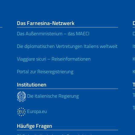
Das Farnesina-Netzwerk
D
Das Außenministerium – das MAECI
D
Die diplomatischen Vertretungen Italiens weltweit
I
Viaggiare sicuri – Reiseinformationen
K
Portal zur Reiseregistrierung
K
Institutionen
T
Die italienische Regierung
T
Europa.eu
Häufige Fragen