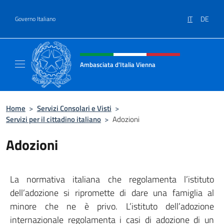
Salta al contenuto
IT
DE
Governo Italiano
Intestazione sito, social e menù
Ambasciata d'Italia Vienna
Il nuovo sito Ambasciata d'Italia a Vienna
Home
>
Servizi Consolari e Visti
>
Servizi per il cittadino italiano
>
Adozioni
Adozioni
La normativa italiana che regolamenta l’istituto
dell’adozione si ripromette di dare una famiglia al
minore che ne è privo. L’istituto dell’adozione
internazionale regolamenta i casi di adozione di un