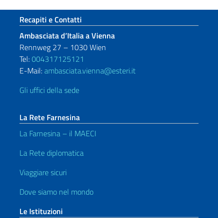
Sezione footer
Recapiti e Contatti
Ambasciata d’Italia a Vienna
Rennweg 27 – 1030 Wien
Tel:
004317125121
E-Mail:
ambasciata.vienna@esteri.it
Gli uffici della sede
La Rete Farnesina
La Farnesina – il MAECI
La Rete diplomatica
Viaggiare sicuri
Dove siamo nel mondo
Le Istituzioni